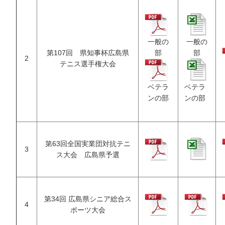
一般の
一般の
第107回 県知事杯広島県
部
部
2
テニス選手権大会
ベテラ
ベテラ
ンの部
ンの部
第63回全国実業団対抗テニ
3
ス大会 広島県予選
第34回 広島県シニア総合ス
4
ポーツ大会