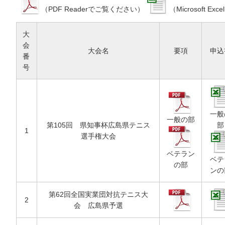
（PDF Readerでご覧ください）
（Microsoft E
大
会
大会名
要項
申込
番
号
一般
一般の部
第105回 県知事杯広島県テニス
部
1
選手権大会
ベテラン
ベテ
の部
ンの
第62回全国実業団対抗テニス大
2
会 広島県予選