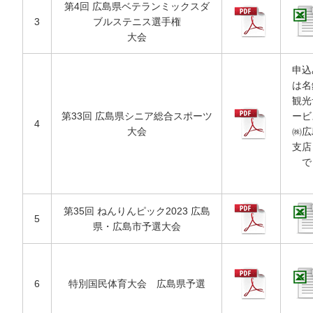
第4回 広島県ベテランミックスダ
3
ブルステニス選手権
大会
申込
は名
観光
第33回 広島県シニア総合スポーツ
ービ
4
大会
㈱広
支店
で
第35回 ねんりんピック2023 広島
5
県・広島市予選大会
6
特別国民体育大会 広島県予選