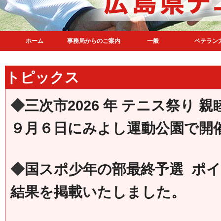
ホーム
事務局からのご案内
一般
ベテラン
トピックス
◆
三次市2026 年 テニス祭り 
９月６日にみよし運動公園で開
◆
国スポ少年の部最終予選 ポ
結果を掲載いたしました。