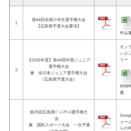
第44回全国小学生選手権大会
１
【広島県予選大会要項】
申込
オン
ンエ
リー
【2026年度】第44回中国ジュニア
選手権大会
２
兼 全日本ジュニア選手権大会
《広島県予選大会》
特例
書
第25回広島県ｼﾞｭﾆｱﾃﾆｽ選手権大
Goog
会
ォー
兼 国民スポーツ大会 一次予選
らの