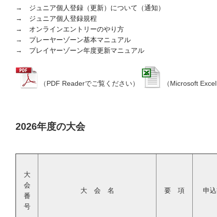
→ ジュニア個人登録（更新）について（通知）
→ ジュニア個人登録規程
→ オンラインエントリーのやり方
→
プレーヤーゾーン基本マニュアル
→
プレイヤーゾーン年度更新マニュアル
（PDF Readerでご覧ください）
（Microsoft E
2026年度の大会
大
会
大 会 名
要 項
申込
番
号