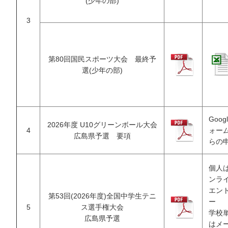
(少年の部)
3
第80回国民スポーツ大会 最終予
選(少年の部)
Goog
2026年度 U10グリーンボール大会
4
ォー
広島県予選 要項
らの
個人
ンラ
エン
第53回(2026年度)全国中学生テニ
ー
5
ス選手権大会
学校
広島県予選
はメ