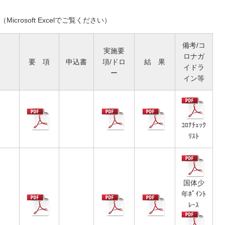
（Microsoft Excelでご覧ください）
備考/コ
実施要
ロナガ
要 項
申込書
項/ドロ
結 果
イドラ
ー
イン等
ｺﾛﾅﾁｪｯｸ
ﾘｽﾄ
国体少
年ﾎﾟｲﾝﾄ
ﾚｰｽ