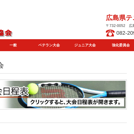
広島県テ
〒732-0052
082-20
一般
ベテラン大会
ジュニア大会
強化委員会
会