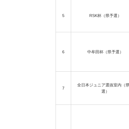
5
RSK杯（県予選）
6
中牟田杯（県予選）
全日本ジュニア選抜室内（
7
選）