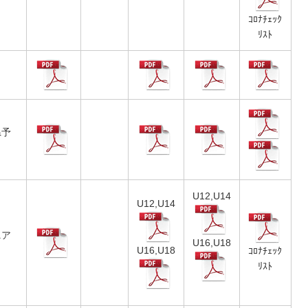
ｺﾛﾅﾁｪｯｸ
ﾘｽﾄ
）
県予
U12,U14
U12,U14
ニア
U16,U18
U16,U18
ｺﾛﾅﾁｪｯｸ
ﾘｽﾄ