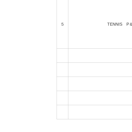
５
TENNIS 