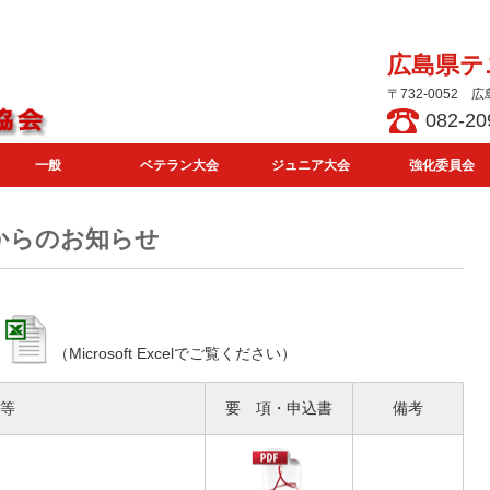
広島県テ
〒732-0052
082-20
一般
ベテラン大会
ジュニア大会
強化委員会
からのお知らせ
（Microsoft Excelでご覧ください）
等
要 項・申込書
備考