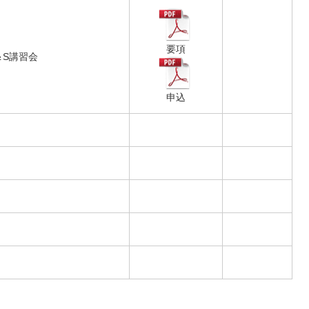
要項
P＆S講習会
申込