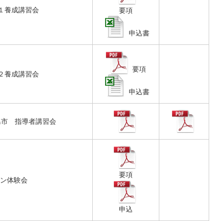
チ１養成講習会
要項
申込書
要項
チ２養成講習会
申込書
島市 指導者講習会
要項
ン体験会
申込