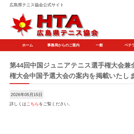
広島県テニス協会公式サイト
ホーム
事務局からのご案内
一般
ベテ
第44回中国ジュニアテニス選手権大会兼
権大会中国予選大会の案内を掲載いたし
2026年05月15日
詳しくは
こちら
をご覧ください。